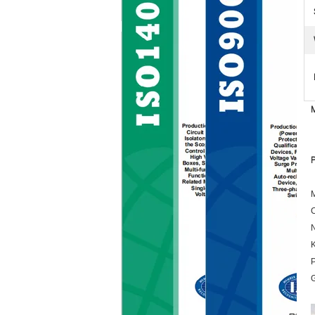
P
C
K
P
G