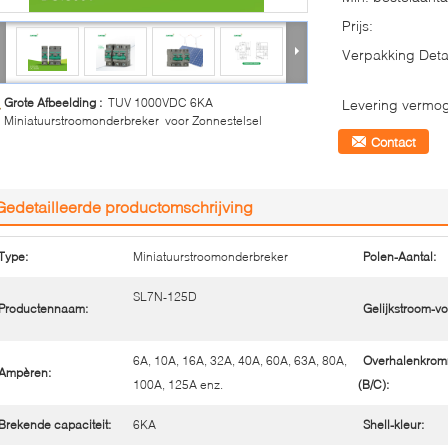
Prijs:
Verpakking Detai
Grote Afbeelding :
TUV 1000VDC 6KA
Levering vermo
Miniatuurstroomonderbreker voor Zonnestelsel
Contact
Gedetailleerde productomschrijving
Type:
Miniatuurstroomonderbreker
Polen-Aantal:
SL7N-125D
Productennaam:
Gelijkstroom-vo
6A, 10A, 16A, 32A, 40A, 60A, 63A, 80A,
Overhalenkro
Ampèren:
100A, 125A enz.
(B/C):
Brekende capaciteit:
6KA
Shell-kleur: