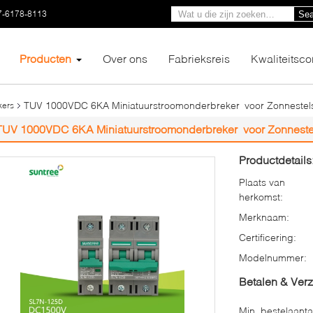
7-6178-8113
Sea
Producten
Over ons
Fabrieksreis
Kwaliteitsco
TUV 1000VDC 6KA Miniatuurstroomonderbreker voor Zonnestel
kers
TUV 1000VDC 6KA Miniatuurstroomonderbreker voor Zonneste
Productdetails
Plaats van
herkomst:
Merknaam:
Certificering:
Modelnummer:
Betalen & Ver
Min. bestelaanta