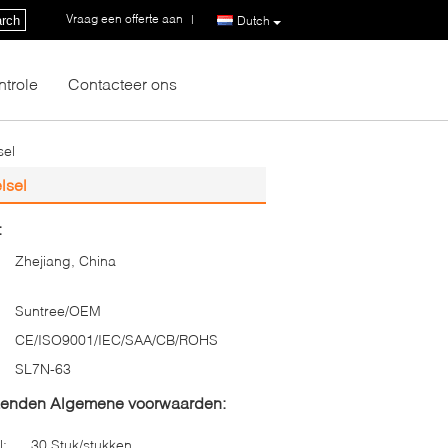
Vraag een offerte aan
|
rch
Dutch
ntrole
Contacteer ons
sel
lsel
:
Zhejiang, China
Suntree/OEM
CE/ISO9001/IEC/SAA/CB/ROHS
SL7N-63
zenden Algemene voorwaarden:
l:
30 Stuk/stukken