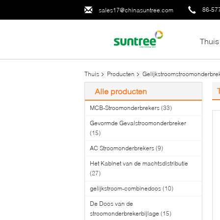
86-57
sales17@chinasuntree.com
Thuis
Thuis
Producten
Gelijkstroomstroomonderbre
Alle producten
MCB-Stroomonderbrekers
(33)
Gevormde Gevalstroomonderbreker
(15)
AC Stroomonderbrekers
(9)
Het Kabinet van de machtsdistributie
(27)
gelijkstroom-combinedoos
(10)
De Doos van de
stroomonderbrekerbijlage
(15)