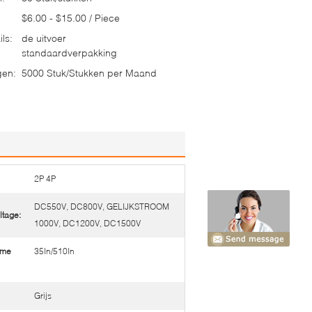
$6.00 - $15.00 / Piece
ls:
de uitvoer
standaardverpakking
gen:
5000 Stuk/Stukken per Maand
2P 4P
DC550V, DC800V, GELIJKSTROOM
ltage:
1000V, DC1200V, DC1500V
mme
35In/510In
Grijs