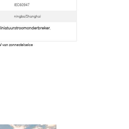
IEC60947
ningbo/Shanghai
Miniatuurstroomonderbreker
,
 van zonnestelselce