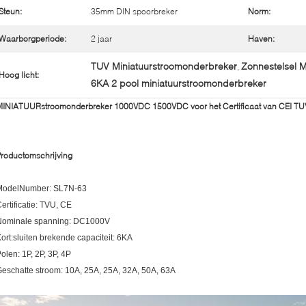
Steun:
35mm DIN spoorbreker
Norm:
Waarborgperiode:
2 jaar
Haven:
TUV Miniatuurstroomonderbreker
Zonnestelsel 
,
Hoog licht:
6KA 2 pool miniatuurstroomonderbreker
MINIATUURstroomonderbreker 1000VDC 1500VDC voor het Certificaat van CEI TUV
roductomschrijving
ModelNumber: SL7N-63
ertificatie: TVU, CE
Nominale spanning: DC1000V
ort:sluiten brekende capaciteit: 6KA
olen: 1P, 2P, 3P, 4P
eschatte stroom: 10A, 25A, 25A, 32A, 50A, 63A