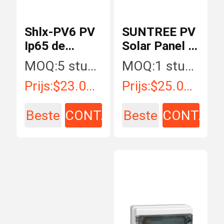
Shlx-PV6 PV
SUNTREE PV
Ip65 de
Solar Panel 4
Schakelaardoos
Strings DC
MOQ:
5 stuk/Stukken
MOQ:
1 stuk/Stukken
van de
Combiner Box
Prijs:
$23.00 - $135.00 / Piece
Prijs:
$25.00 - $219.00 / Piece
Machtsdistributie
Beste
CONTACT
Beste
CONTAC
prijs
prijs