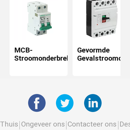
MCB-
Gevormde
Stroomonderbrekers
Gevalstroomond
Thuis
Ongeveer ons
Contacteer ons
Des