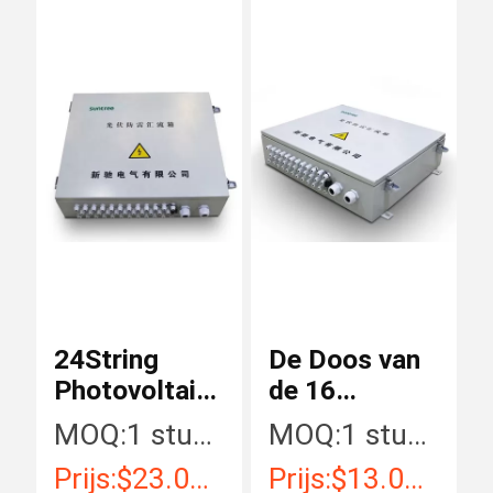
24String
De Doos van
Photovoltaic
de 16
Combinedoos
Kanalengelijkstr
MOQ:
1 stuk/Stukken
MOQ:
1 stuk/Stukken
Combine
Prijs:
$23.00 - $555.00 / Piece
Prijs:
$13.00 - $500.00/ Piece