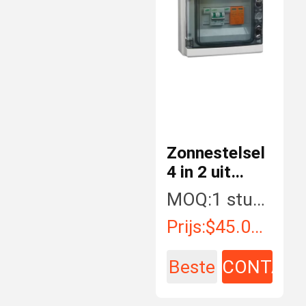
Zonnestelsel
4 in 2 uit
shlx-PV
MOQ:
1 stuk/Stukken
gelijkstroom
Prijs:
$45.00 - $345.00 / Piece
Combinedoos
Beste
CONTAC
prijs