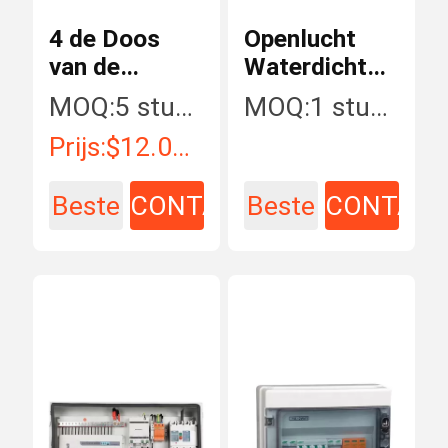
4 de Doos
Openlucht
van de
Waterdichte
maniergelijkstroom
gelijkstroom
MOQ:
5 stuk/Stukken
MOQ:
1 stuk/Stukken
Combine
de
Prijs:
$12.00 - $164.00/ Piece
Combinedoos
10KA van
Beste
CONTACT
Beste
CONTAC
IP66 met PC-
Dekking
prijs
prijs