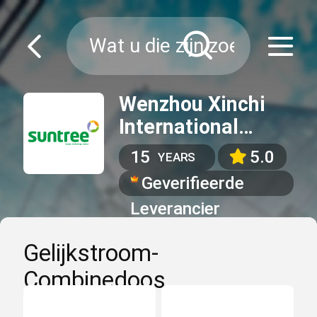
Wenzhou Xinchi
International
Trade Co.,Ltd
15
5.0
YEARS
Geverifieerde
Leverancier
Gelijkstroom-
Combinedoos
(10)