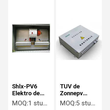
Zonnepaneelkoorden
Gelijkstroomstroomonderbrekers
Gelijkstroom-schommelingsbeschermer
Gelijkstroom-Isolatorschakelaar
Shlx-PV6
TUV de
Elektro de
Zonnepv
Gelijkstroom-Zekeringshouder
Distributiedoos
Doos van de
MOQ:
1 stuk/Stukken
MOQ:
5 stuk/Stukken
van
Systeemip65