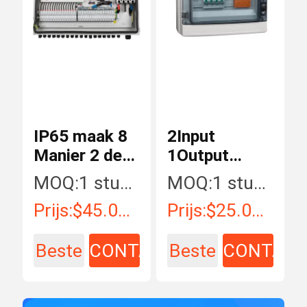
IP65 maak 8
2Input
Manier 2 de
1Output
Doos van de
maken
MOQ:
1 stuk/Stukken
MOQ:
1 stuk/Stukken
Output
Plastic
Prijs:
$45.00 - $350.00 / Piece
Prijs:
$25.00 - $250.00 / Piece
waterdichtgelijkstroom
Elektrocombinedo
Combine
waterdicht
Beste
CONTACT
Beste
CONTAC
prijs
prijs