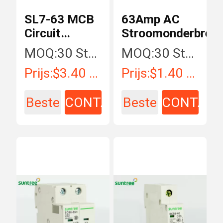
SL7-63 MCB
63Amp AC
Circuit
Stroomonderbreke
Breaker
MOQ:
30 Stuk/Stukken
MOQ:
30 Stuk/Stukken
Prijs:
$3.40 - $15.00 / Piece
Prijs:
$1.40 - $16.43 / Piece
Beste
CONTACT
Beste
CONTAC
prijs
prijs