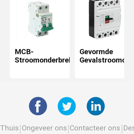
MCB-
Gevormde
Stroomonderbrekers
Gevalstroomond
Thuis
Ongeveer ons
Contacteer ons
Des