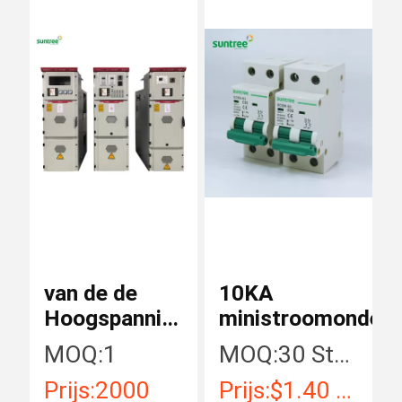
van de de
10KA
Hoogspanningsmacht
ministroomonderb
van 12kV
MOQ:
1
MOQ:
30 Stuk/Stukken
24kV het
Prijs:
2000
Prijs:
$1.40 - $16.43 / Piece
Comité van