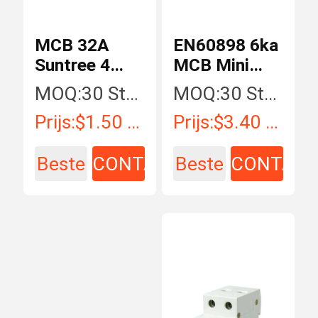
MCB 32A
EN60898 6ka
Suntree 4
MCB Mini
Stroomonderbrekers
SL7-63 AC
MOQ:
30 Stuk/Stukken
MOQ:
30 Stuk/Stukken
van Pool TUV
Circuit
Prijs:
$1.50 - $15.00 / Piece
Prijs:
$3.40 - $15.00 / Piece
AC
Breakers
Beste
CONTACT
Beste
CONTAC
prijs
prijs