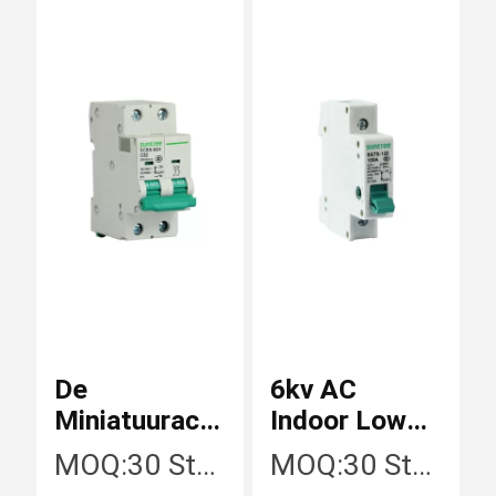
Zonnepaneelkoorden
Gelijkstroomstroomonderbrekers
Gelijkstroom-schommelingsbeschermer
Gelijkstroom-Isolatorschakelaar
De
6kv AC
Miniatuurac
Indoor Low
Gelijkstroom-Zekeringshouder
Stroomonderbrekers
Voltage 100A
MOQ:
30 Stuk/Stukken
MOQ:
30 Stuk/Stukken
van Ce 6KA
Isolation