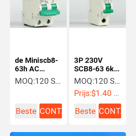
de Miniscb8-
3P 230V
63h AC
SCB8-63 6kA
Stroomonderbrekers
Mini Circuit
MOQ:
120 Stuk/Stukken
MOQ:
120 Stuk/Stukken
van 2P Mcb
Breaker
Prijs:
$1.40 - $16.43 / Piece
10kA met
63A-Stroom
Beste
CONTACT
Beste
CONTAC
prijs
prijs