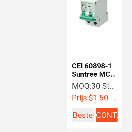
CEI 60898-1
Suntree MCB
AC 50A Mini
MOQ:
30 Stuk/Stukken
Circuit
Prijs:
$1.50 - $15.00 / Piece
Breaker
Beste
CONTAC
prijs