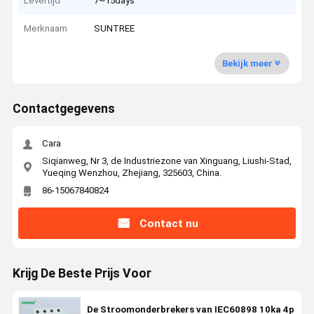
Levertijd
7~15days
Merknaam
SUNTREE
Bekijk meer
Contactgegevens
Cara
Siqianweg, Nr 3, de Industriezone van Xinguang, Liushi-Stad,
Yueqing Wenzhou, Zhejiang, 325603, China.
86-15067840824
Contact nu
Krijg De Beste Prijs Voor
De Stroomonderbrekers van IEC60898 10ka 4p