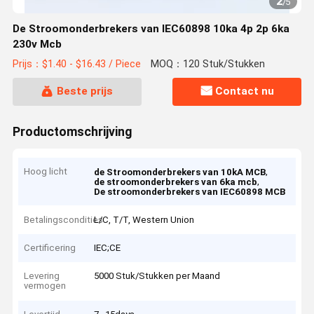
2
/
5
De Stroomonderbrekers van IEC60898 10ka 4p 2p 6ka
230v Mcb
Prijs：$1.40 - $16.43 / Piece
MOQ：120 Stuk/Stukken
Beste prijs
Contact nu
Productomschrijving
Hoog licht
,
de Stroomonderbrekers van 10kA MCB
,
de stroomonderbrekers van 6ka mcb
De stroomonderbrekers van IEC60898 MCB
Betalingscondities
L/C, T/T, Western Union
Certificering
IEC;CE
Levering
5000 Stuk/Stukken per Maand
vermogen