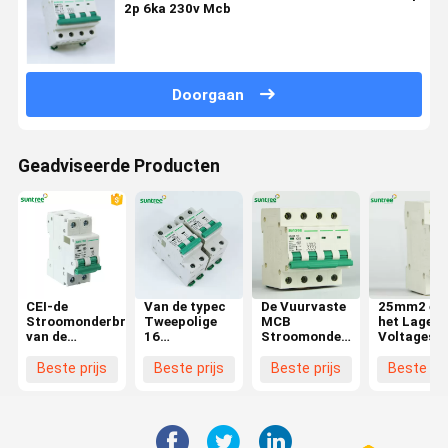
2p 6ka 230v Mcb
Doorgaan
Geadviseerde Producten
CEI-de
Van de typec
De Vuurvaste
25mm2 ein
Stroomonderbrekers
Tweepolige
MCB
het Lage
van de
16
Stroomonderbrekers
Voltagest
Spoorinstallatie
Miniatuurampèren
10kA van
van 63A M
10kA 80A
Stroomonderbreker
bodoffertes
Beste prijs
Beste prijs
Beste prijs
Beste pri
MCB