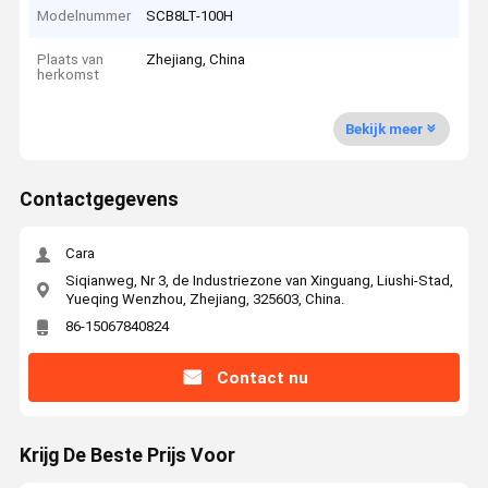
Modelnummer
SCB8LT-100H
Plaats van
Zhejiang, China
herkomst
Bekijk meer
Contactgegevens
Cara
Siqianweg, Nr 3, de Industriezone van Xinguang, Liushi-Stad,
Yueqing Wenzhou, Zhejiang, 325603, China.
86-15067840824
Contact nu
Krijg De Beste Prijs Voor