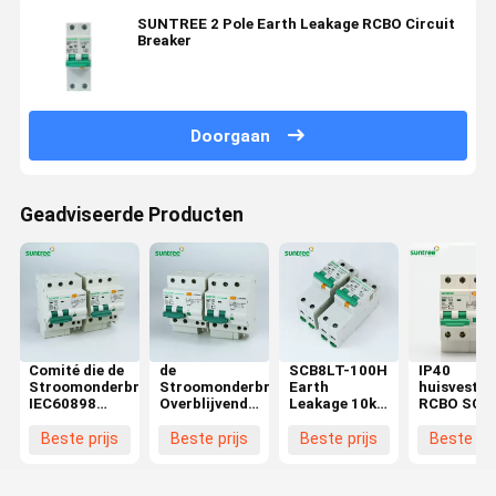
SUNTREE 2 Pole Earth Leakage RCBO Circuit
Breaker
Doorgaan
Geadviseerde Producten
Comité die de
de
SCB8LT-100H
IP40
Stroomonderbreker
Stroomonderbreker3p
Earth
huisvestin
IEC60898
Overblijvende
Leakage 10kA
RCBO SCB
opzetten van
Huidige
RCBO Circuit
30mA
300mA 2P
Stroomonderbreker
Breaker
Stroomond
Beste prijs
Beste prijs
Beste prijs
Beste pri
RCBO
van 30mA
RCBO