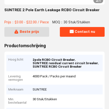
2
/
5
SUNTREE 2 Pole Earth Leakage RCBO Circuit Breaker
Prijs：$3.00 - $22.00 / Piece
MOQ：30 Stuk/Stukken
Beste prijs
Contact nu
Productomschrijving
Hoog licht
,
2pole RCBO Circuit Breaker
,
SUNTREE residual current circuit breaker
SUNTREE RCBO Circuit Breaker
Levering
4000 Pack / Packs per maand
vermogen
Merknaam
SUNTREE
Min.
30 Stuk/Stukken
bestelaantal